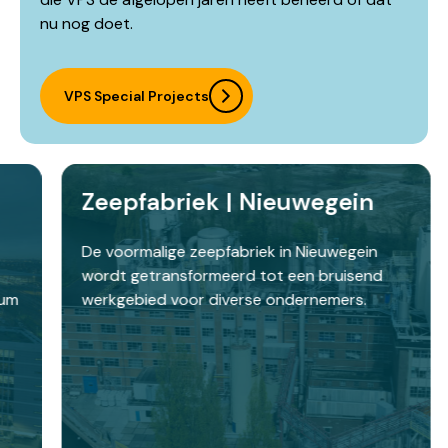
nu nog doet.
VPS Special Projects
Zeepfabriek | Nieuwegein
H
B
De voormalige zeepfabriek in Nieuwegein
wordt getransformeerd tot een bruisend
He
werkgebied voor diverse ondernemers.
ee
mo
ku